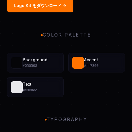
Logo Kit をダウンロード →
COLOR PALETTE
Background
Accent
#050508
#ff7300
Text
#e8e8ec
TYPOGRAPHY